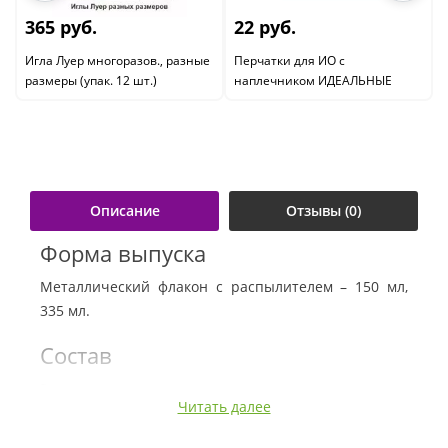
365 руб.
22 руб.
Игла Луер многоразов., разные
Перчатки для ИО с
размеры (упак. 12 шт.)
наплечником ИДЕАЛЬНЫЕ
Описание
Отзывы (0)
Форма выпуска
Металлический флакон с распылителем – 150 мл,
335 мл.
Состав
Экстракты подорожника и чистотела, деготь,
Читать далее
активированный порошок алюминия.