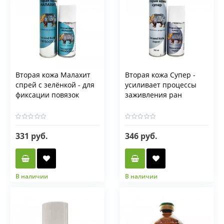
Вторая кожа Малахит
Вторая кожа Супер -
спрей с зелёнкой - для
усиливает процессы
фиксации повязок
заживления ран
331 руб.
346 руб.
В наличии
В наличии
Фасовка мл
Фасовка мл
150 мл
335 мл
150 мл
335 мл