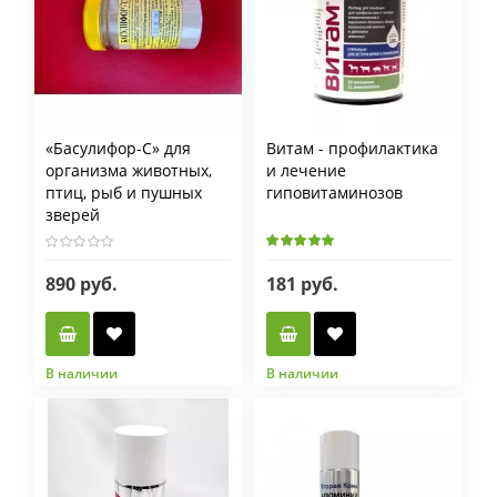
«Басулифор-С» для
Витам - профилактика
организма животных,
и лечение
птиц, рыб и пушных
гиповитаминозов
зверей
890 руб.
181 руб.
В наличии
В наличии
Витам
10 мл
100 мл
450 мл