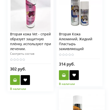
Вторая кожа Vet - спрей
Вторая Кожа
образует защитную
Алюминий, Жидкий
плёнку, используют при
Пластырь
лечении.
заживляющий
Смотреть состав
314 руб.
302 руб.
В наличии
Фасовка мл
В наличии
Фасовка мл
150 мл
350 мл
150 мл
335 мл