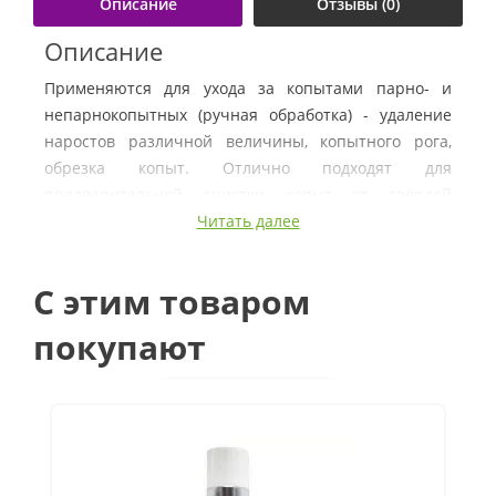
Описание
Отзывы (0)
Описание
Применяются для ухода за копытами парно- и
непарнокопытных (ручная обработка) - удаление
наростов различной величины, копытного рога,
обрезка копыт. Отлично подходят для
предварительной очистки копыт от твёрдой
роговой массы.
Читать далее
Назначение
C этим товаром
Резаки могут использоваться для боковой обработки
копыт коров, лошадей, коз и овец во время
покупают
плановых или профилактических работ вет.
врачами и зоотехниками.
Принцип действия
Удлиненные ручки работают по принципу