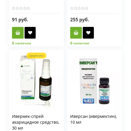
91 руб.
255 руб.
В наличии
В наличии
Фасовка мл
20 мл
50 мл
100 мл
250 мл
500 мл
Ивермек-спрей
Иверсан (ивермектин),
акарицидное средство,
10 мл
30 мл