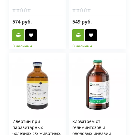
574 руб.
549 руб.
В наличии
В наличии
Фасовка мл
10 мл
100 мл
Ивертин при
Клозатрем от
паразитарных
гельминтозов и
болезнях с/х животных,
оводовых инвазий