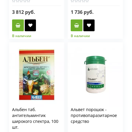
3 812 руб.
1 736 руб.
В наличии
В наличии
Фасовка гр
500 гр
1 кг
Альбен таб.
Альвет порошок -
антигельминтик
противопаразитарное
широкого спектра, 100
средство
шт.