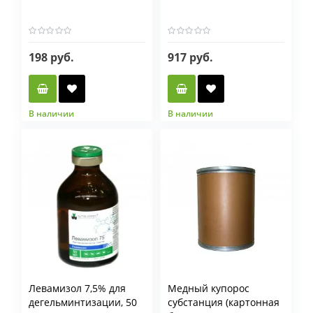
198 руб.
917 руб.
В наличии
В наличии
Фасовка мл
100 мл
500 мл
20 л
Левамизол 7,5% для
Медный купорос
дегельминтизации, 50
субстанция (картонная