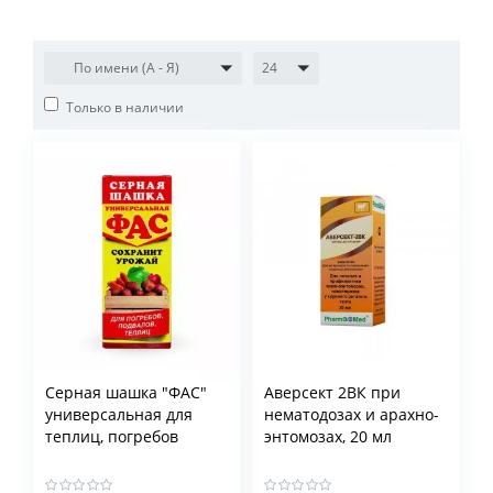
По имени (A - Я)
24
Только в наличии
Серная шашка "ФАС"
Аверсект 2ВК при
универсальная для
нематодозах и арахно-
теплиц, погребов
энтомозах, 20 мл