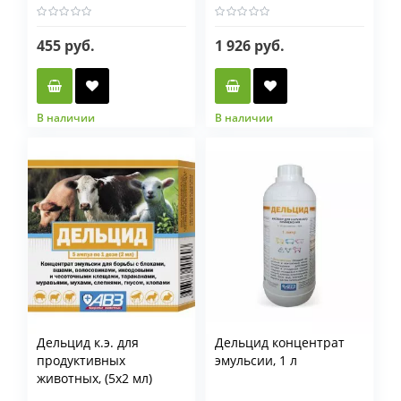
455 руб.
1 926 руб.
В наличии
В наличии
Фасовка
Фасовка
100 мл
1 л
500 гр
1 кг
Дельцид к.э. для
Дельцид концентрат
продуктивных
эмульсии, 1 л
животных, (5х2 мл)