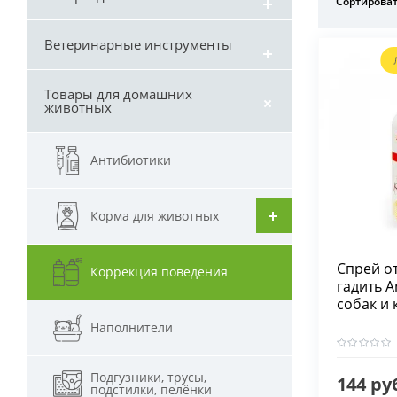
Сортироват
Ветеринарные инструменты
Товары для домашних
животных
Антибиотики
Корма для животных
Спрей о
Коррекция поведения
гадить A
собак и 
Наполнители
Подгузники, трусы,
144 ру
подстилки, пелёнки