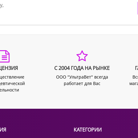
у,
ЦЕНЗИЯ
С 2004 ГОДА НА РЫНКЕ
Г
ществление
ООО "УльтраВет" всегда
Вс
евтической
работает для Вас
маг
ельности
ИЯ
КАТЕГОРИИ