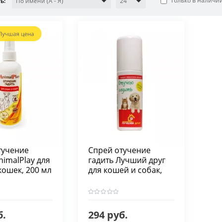
Только в наличи
По имени (A - Я)
24
ь:
тучение
Спрей отучение
nimalPlay для
гадить Лучший друг
кошек, 200 мл
для кошей и собак,
100 мл
б.
294 руб.