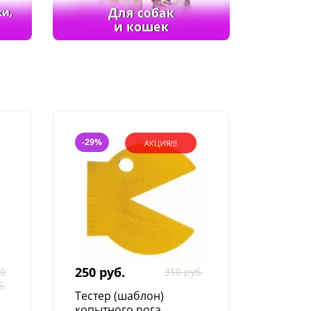
Для собак
ки,
и кошек
-29%
250 руб.
90
350 руб.
б.
Тестер (шаблон)
копытного рога