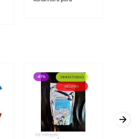
-41%
331 ру
10 190 руб.