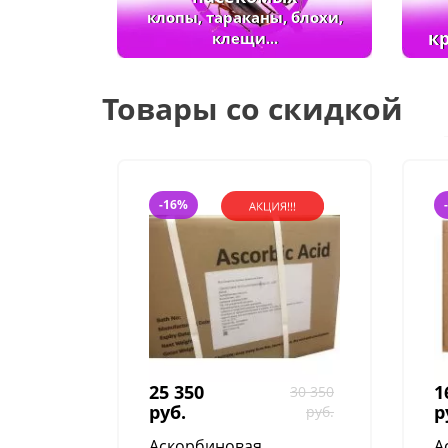
клопы, тараканы, блохи,
к
клещи...
Товары со скидкой
-16%
25 350
1
30 350
руб.
р
руб.
Аскорбиновая
А