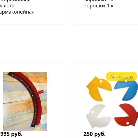
ислота
порошок.1 кг.
армакопейная
убстанция, 25 кг
 995 руб.
250 руб.