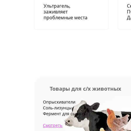
Ультрагель,
С
заживляет
П
проблемные места
Д
у вымени и копыт.
ж
н
Товары для с/х животных
Опрыскиватели
Соль-лизунцы
Фермент для сыра
Смотреть все