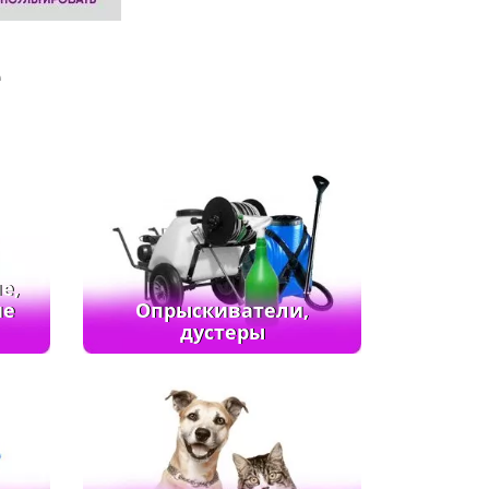
е
е,
ие
Опрыскиватели,
дустеры