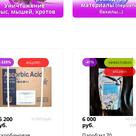
материалы
Уничтожение
(перчат
рыс, мышей, кротов
бахилы...)
--328%
-41%
6 200
6 000
3 789 руб.
10 1
уб.
руб.
ру
скорбиновая
Паробакт 70