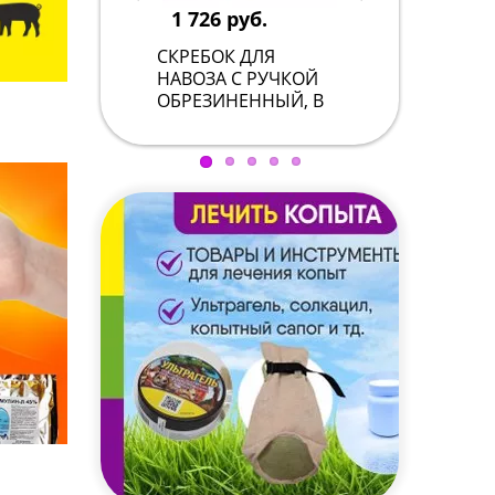
1 726 руб.
53
СКРЕБОК ДЛЯ
МАР
НАВОЗА С РУЧКОЙ
ВЫС
ОБРЕЗИНЕННЫЙ, В
ПЛО
АССОРТИМЕНТЕ (30
СМ, 40 СМ)