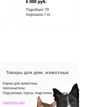
6 000 руб.
Вторая
Паробакт 70
Малахи
порошок.1 кг.
зелёнк
фиксац
Товары для дом. животных
Корма для животных
Наполнители
Подгузники, трусы, подстилки, пелёнки
Смотреть все