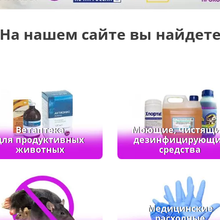
На нашем сайте вы найдет
Ветаптека
Моющие, чистящи
для продуктивных
дезинфицирующ
животных
средства
Медицинские
расходные