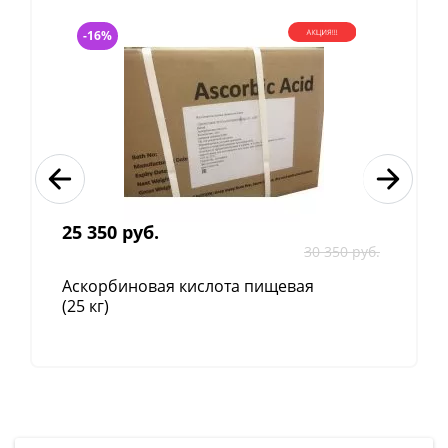
скопления, обитания, пути передвижения
насекомых.
-16%
Норма расхода препарата и рабочего раствора:
Насекомые
Норма
Норма расхода
расхода на
раствора на 1 м2
1 л
Тараканы
4 таблетки
40 - 50 мл
25 350 руб.
30 350 руб.
Клопы,
4 таблетки
40 - 50 мл
мухи
Аскорбиновая кислота пищевая
(25 кг)
Блохи,
2 таблетки
80 - 100 мл
комары
Остаточная активность сохраняется в течение 4-6
недель.