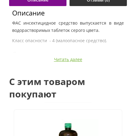
Описание
ФАС инсектицидное средство выпускается в виде
водорастворимых таблеток серого цвета.
Класс опасности - 4 (малоопасное средство).
Состав
Читать далее
Действующее вещество: дельтаметрин 1%.
Фасовка
C этим товаром
Банка 100 гр.
покупают
Назначение
Средство предназначено для уничтожения
тараканов, клопов, блох, мух, комаров на объектах
различных категорий персоналом организаций,
имеющих право заниматься дезинфекционной