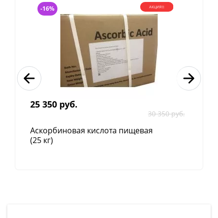
-16%
Дератизацию проводят 5-7 дней подряд. При
необходимости она может быть продолжена или
повторена в любые сроки до полного истребления
грызунов.
Способ применения
Зоопен Bromadiolon используют, прежде
всего, для закупорки нор грызунов пеной и
25 350 руб.
для изготовления пищевых и водных
30 350 руб.
отравленных приманок. Для закупорки нор
Аскорбиновая кислота пищевая
ядовитой пеной струю направляют в
(25 кг)
крысиную нору в течение 4-8 сек. Эти методы
могут быть применены в отдельности или в
сочетании.
Для приготовления приманок из зерен злаков
или крупы взвешивают 1 кг зерна, помещают
зерно в ведро, снимают крышку аэрозольного
баллона, взбалтывают содержимое упаковки,