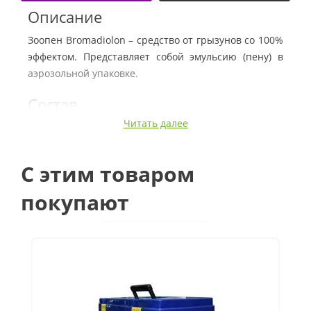
Описание
Зоопен Bromadiolon – средство от грызунов со 100%
эффектом. Представляет собой эмульсию (пену) в
аэрозольной упаковке.
Состав
Читать далее
Бромадиолон, вспомогательные вещества.
Фасовка
C этим товаром
Жестяной или алюминиевый баллон объемом 550
покупают
мл.
Применение
Пена Зоопен Bromadiolon применяется:
в частных домах и квартирах, приусадебных
хозяйствах, как пена, пищевые и питьевые
отравленные приманки;