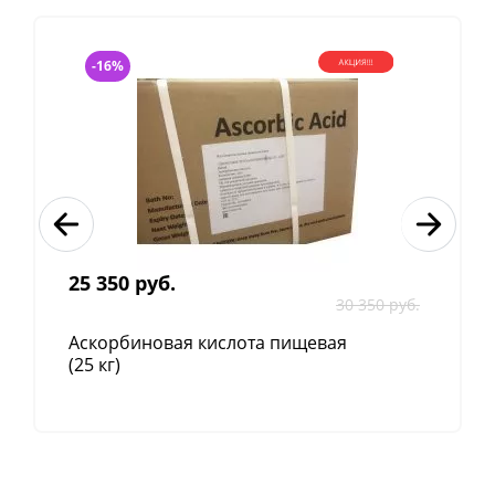
Свойства
Биоразлагаемо.
-16%
Придает поверхности блеск.
Пожаро- и взрывобезопасно.
Легко и полностью смывается.
Не оставляет разводов и подтеков.
Не содержит фосфатов и токсичных веществ.
Полностью растворяется в воде любой
жёсткости и температуры.
Густой, сильнощелочной высоко пенный
25 350 руб.
концентрат с хорошим обезжиривающим
30 350 руб.
действием.
Замерзает с загущением, но после
Аскорбиновая кислота пищевая
(25 кг)
отогревания и перемешивания моющие
свойства сохраняются.
С пеногенератором образует стабильную
пену, позволяя отмывать вертикальные и
наклонные поверхности, скрытые и