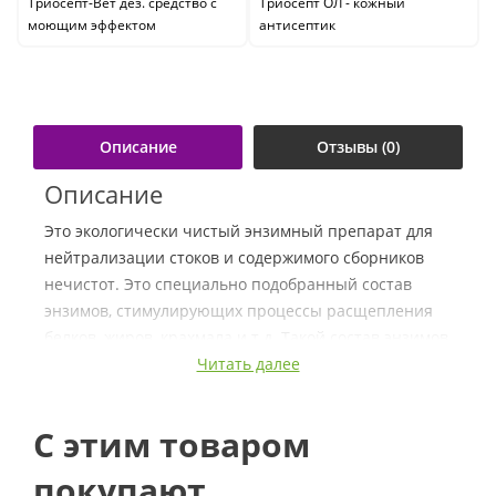
Триосепт-Вет дез. средство с
Триосепт ОЛ - кожный
моющим эффектом
антисептик
Описание
Отзывы (0)
Описание
Это экологически чистый энзимный препарат для
нейтрализации стоков и содержимого сборников
нечистот. Это специально подобранный состав
энзимов, стимулирующих процессы расщепления
белков, жиров, крахмала и т.д. Такой состав энзимов
приводит к тому, что SEPTONIC за короткий
Читать далее
промежуток времени обеспечивает исправное
функционирование процессов разложения стоков, в
C этим товаром
результате чего, густое содержание сборника
превращается в воду.
покупают