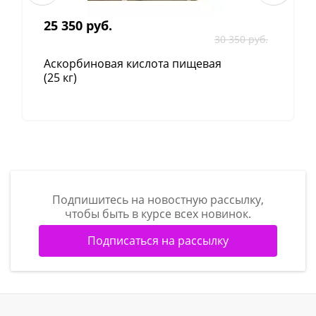
при 10 туалетах – 459 г (27 пакетиков) раз в
25 350 руб.
две недели.
30 350 руб.
при 25 туалетах – 459 г (27 пакетиков) раз в
Аскорбиновая кислота пищевая
неделю.
(25 кг)
при 100 туалетах – 459 г (27 пакетиков) раз в
два дня.
при 200 туалетах – 459 г (27 пакетиков)
каждый день.
ВНИМАНИЕ:
можно всю порцию всыпать прямо в
сборник, однако рекомендуется меньшие порции
Подпишитесь на новостную рассылку,
препарата вводить через отдельные унитазы для
чтобы быть в курсе всех новинок.
очищения труб.
Подписаться на рассылку
Дворовые, лагерные, кемпинговые туалеты
– использовать 4 пакетика по 17г на одно
отверстие;