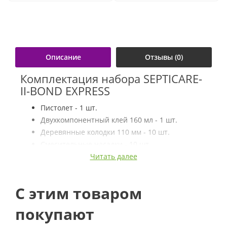
Описание
Отзывы (0)
Комплектация набора SEPTICARE-
II-BOND EXPRESS
Пистолет - 1 шт.
Двухкомпонентный клей 160 мл - 1 шт.
Деревянные колодки 110 мм - 10 шт.
Смесительные насадки - 10 шт.
Нитриловые перчатки - 2 пары
Читать далее
Комплектация набора SEPTICARE-
C этим товаром
II-BOND EXPRESS XL
Пистолет - 1 шт.
покупают
Двухкомпонентный клей 250 мл - 1 шт.