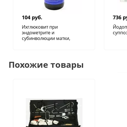
104 руб.
736 р
Ихглюковит при
Йодоп
эндометрите и
суппо
субинволюции матки,
100 мл
Похожие товары