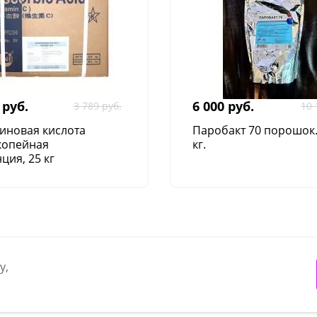
 руб.
6 000 руб.
3 789 руб.
10 
иновая кислота
Паробакт 70 порошок
копейная
кг.
ция, 25 кг
у,