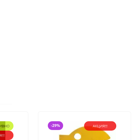
491 руб.
Ультрагель, заживляет
проблемные места у
вымени и копыт.
Лучшая цена
1 499 руб.
-29%
Скребок для навоза с
ручкой, В АССОРТИМЕНТЕ