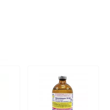
3 147 руб.
Йод однохлористый для
дезинфекции,. Дымит
отлично. упаковка 5 кг
Лучшая цена
257 руб.
Ошейник для КРС Ультра
капрон. усилен. пряжка