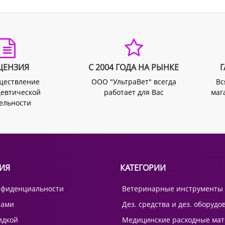
ЦЕНЗИЯ
С 2004 ГОДА НА РЫНКЕ
Г
ществление
ООО "УльтраВет" всегда
Вс
евтической
работает для Вас
маг
ельности
ИЯ
КАТЕГОРИИ
нфиденциальности
Ветеринарные инструменты
нами
Дез. средства и дез. оборудо
идкой
Медицинские расходные ма