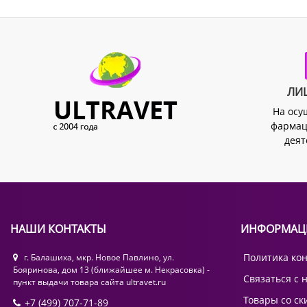
ЛИ
На осу
фармац
деят
НАШИ КОНТАКТЫ
ИНФОРМАЦ
Политика ко
г. Балашиха, мкр. Новое Павлино, ул.
Бояринова, дом 13 (ближайшее м. Некрасовка) -
Связаться с 
пункт выдачи товара сайта ultravet.ru
Товары со ск
+7 (499) 707-71-89