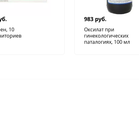
уб.
983 руб.
ен, 10
Оксилат при
зиториев
гинекологических
паталогиях, 100 мл