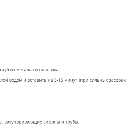
316 руб.
Триосепт ОЛ - кожный
антисептик
руб из металла и пластика.
ой водой и оставить на 5-15 минут (при сильных засорах
сы, закупоривающие сифоны и трубы.