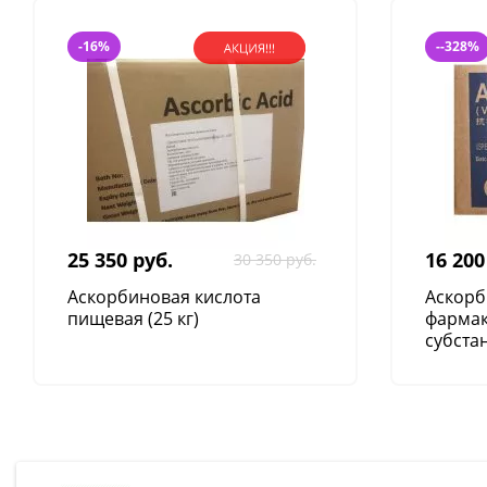
-16%
--328%
25 350 руб.
16 200
30 350 руб.
Аскорбиновая кислота
Аскорб
пищевая (25 кг)
фарма
субстан