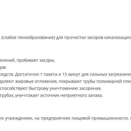
(слабое пенообразование) для прочистки засоров канализацион
знений, пробивает засоры.
дов.
едств. Достаточно 1 пакета и 15 минут для сильных загрязнен
даляют жировые отложения, покрывают трубы полимерной плен
способствуют быстрому уничтожению засорения.
трубах, уничтожает источник неприятного запаха.
ких учреждениях, на предприятиях пищевой промышленности, о