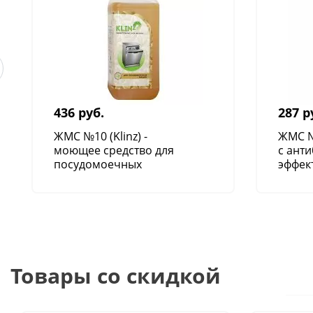
436 руб.
287 р
ЖМС №10 (Klinz) -
ЖМС №
моющее средство для
с ант
посудомоечных
эффект
машин
Товары со скидкой