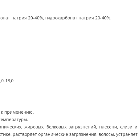
онат натрия 20-40%, гидрокарбонат натрия 20-40%.
,0-13,0
е к применению.
температуры.
нических, жировых, белковых загрязнений, плесени, слизи и
стике, растворяет органические загрязнения, волосы, устраня