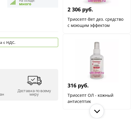
На складе:
много
2 306 руб.
Триосепт-Вет дез. средство
с моющим эффектом
а с НДС.
316 руб.
Доставка по всему
ан
миру
Триосепт ОЛ - кожный
антисептик