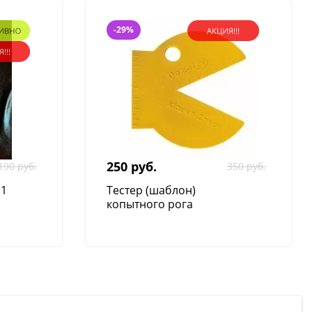
-29%
250 руб.
190 руб.
350 руб.
.1
Тестер (шаблон)
копытного рога