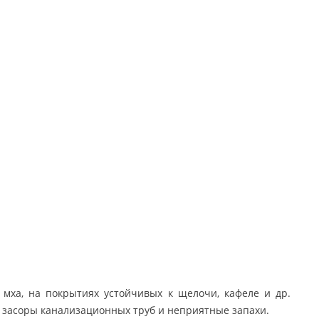
Бахилы высокие
одноразовые на завязках 50
шт. (25 пар)
2 306 руб.
Триосепт-Вет дез. средство
с моющим эффектом
 мха, на покрытиях устойчивых к щелочи, кафеле и др.
ет засоры канализационных труб и неприятные запахи.