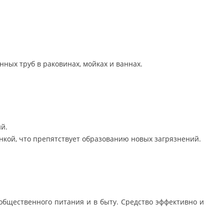
ных труб в раковинах, мойках и ваннах.
552 руб.
Фартук (передник) из
водонепроницаемой ткани,
120 см
ий.
кой, что препятствует образованию новых загрязнений.
бщественного питания и в быту. Средство эффективно и
720 руб.