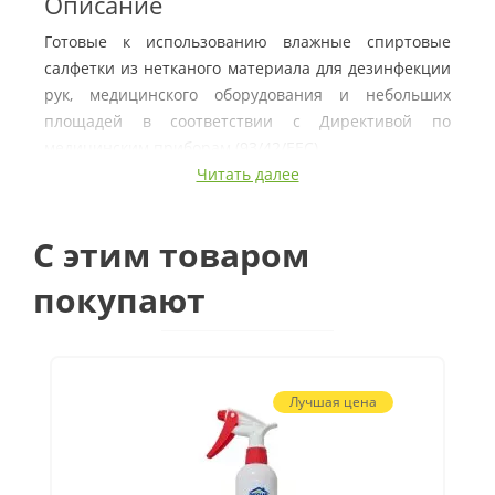
Описание
Готовые к использованию влажные спиртовые
салфетки из нетканого материала для дезинфекции
рук, медицинского оборудования и небольших
площадей в соответствии с Директивой по
медицинским приборам (93/42/EEC).
Читать далее
Состав
В 100 мл пропитывающего раствора содержится 70
C этим товаром
мл изопропилового спирта.
покупают
Фасовка
Банка 200 шт.
Свойства
Лучшая цена
Микроцидная активность в отношении бактерий
(вкл. Tb) и грибков. Эффективен против
оболочковых вирусов в соответствии с