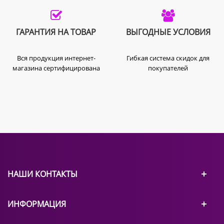
комбикорм и др.).
Состав пищевой основы подбирают, учитывая
особенности питания разных видов грызунов
ГАРАНТИЯ НА ТОВАР
ВЫГОДНЫЕ УСЛОВИЯ
и специфику кормовой базы на конкретных
объектах. В приманках для мышей используют
Вся продукция интернет-
Гибкая система скидок для
дробленое зерно или крупы.
магазина сертифицирована
покупателей
Для приготовления отравленной приманки с
содержанием 0,005% бромадиолона (ДВ),
необходимо взять 20 гр средства на 1 кг
пищевой основы. В неё медленно добавляют
необходимое количество концентрата и
тщательно перемешивают до равномерного
распределения окраски по всему объему
пищевой основы.
НАШИ КОНТАКТЫ
Для дальнейшего хранения и
транспортировки приготовленную приманку
раскладывают в закрывающуюся тару с
ИНФОРМАЦИЯ
этикеткой.
Текст этикетки на таре со средством