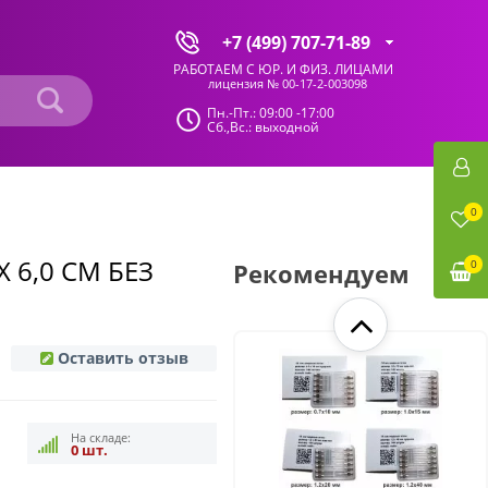
+7 (499) 707-71-89
РАБОТАЕМ С ЮР. И ФИЗ. ЛИЦАМИ
лицензия № 00-17-2-003098
Пн.-Пт.: 09:00 -17:00
Сб.,Вс.: выходной
491 руб.
Ультрагель, заживляет
0
проблемные места у
вымени и копыт.
 6,0 СМ БЕЗ
0
Рекомендуем
Оставить отзыв
На складе:
0 шт.