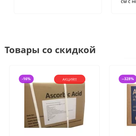
см с 
Товары со скидкой
-16%
--328%