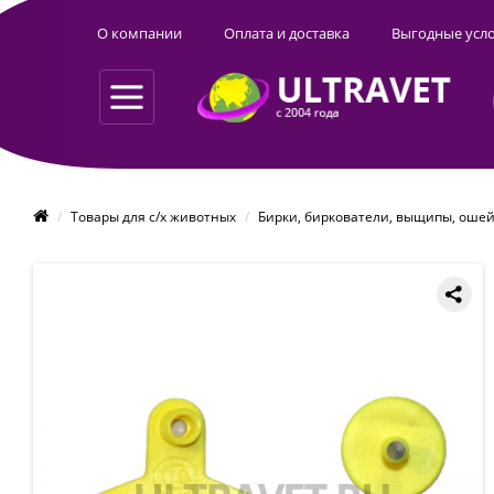
О компании
Оплата и доставка
Выгодные усл
Товары для с/х животных
Бирки, биркователи, выщипы, оше