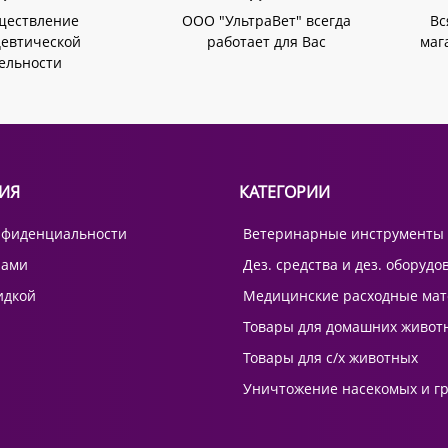
ществление
ООО "УльтраВет" всегда
Вс
евтической
работает для Вас
маг
ельности
ИЯ
КАТЕГОРИИ
нфиденциальности
Ветеринарные инструменты
нами
Дез. средства и дез. оборудо
идкой
Медицинские расходные ма
Товары для домашних живот
Товары для с/х животных
Уничтожение насекомых и г