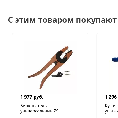
C этим товаром покупают
1 977 руб.
1 296
Биркователь
Кусач
универсальный ZS
ушных