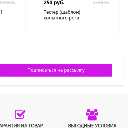
250 руб.
190 руб.
350 руб.
.1
Тестер (шаблон)
365 руб.
копытного рога
Игла Луер многоразов.,
разные размеры (упак. 12
шт.)
Подписаться на рассылку
22 руб.
Перчатки для ИО с
наплечником ИДЕАЛЬНЫЕ
АРАНТИЯ НА ТОВАР
ВЫГОДНЫЕ УСЛОВИЯ