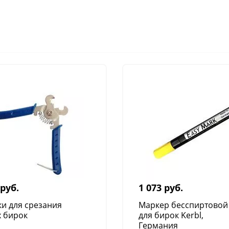
 руб.
1 073 руб.
ки для срезания
Маркер бесспиртовой
 бирок
для бирок Kerbl,
Германия