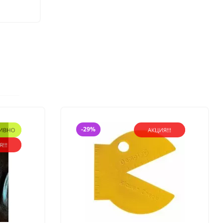
491 руб.
Ультрагель, заживляет
проблемные места у
вымени и копыт.
-29%