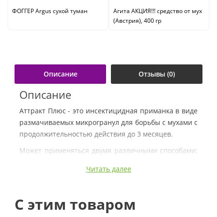
ФОГГЕР Argus сухой туман
Агита АКЦИЯ!!! средство от мух
(Австрия), 400 гр
Описание
Отзывы (0)
Описание
Аттракт Плюс - это инсектицидная приманка в виде
размачиваемых микрогранул для борьбы с мухами с
продолжительностью действия до 3 месяцев.
Может применяться двумя различными способами:
с помощью распыления и нанесения на стены.
Читать далее
Состав
C этим товаром
100 граммов продукта содержат: ацетамиприд - 10
гр, Z-9-трикозен - 0,05 гр, наполнители и