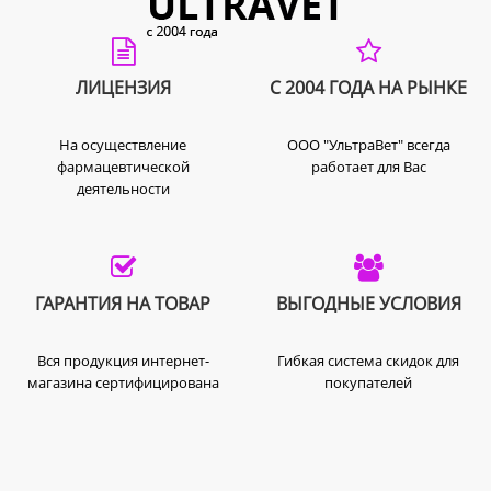
использования.
Р273 не допускать попадания в окружающую
среду.
ЛИЦЕНЗИЯ
С 2004 ГОДА НА РЫНКЕ
Р301+Р312 ПРИ ПОПАДАНИИ В ЖЕЛУДОК
обратиться в ТОКСИКОЛОГИЧЕСКИЙ ЦЕНТР/к
врачу в случае ухудшения самочувствия.
На осуществление
ООО "УльтраВет" всегда
фармацевтической
работает для Вас
Р391 собрать пролитое/рассыпавшееся
деятельности
вещество.
Р501 утилизировать продукт/емкости в
соответствии с национальным
законодательством.
ГАРАНТИЯ НА ТОВАР
ВЫГОДНЫЕ УСЛОВИЯ
Предостережения
Хранить в недоступном для домашних
Вся продукция интернет-
Гибкая система скидок для
магазина сертифицирована
покупателей
животных месте.
Не загрязнять во время использования
продукты питания, напитки или емкости,
предназначенные для их хранения.