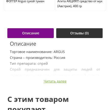
ФОГГЕР Argus сухой туман
Агита АКЦИЯ!!! средство от мух
(Австрия), 400 гр
Описание
Отзывы (0)
Описание
Торговое наименование: ARGUS
Страна – производитель: Россия
Тип препарата: спрей
Спрей предназначен для защиты людей от
кровососущих насекомых (комаров, слепней, оводов,
мошек, шершней, москитов, мокрецов).
Читать далее
Применяется как для защиты от насекомых в
помещении, так и открытом воздухе: на отдыхе, в
C этим товаром
походе, на рыбалке, охоте.
покупают
Состав