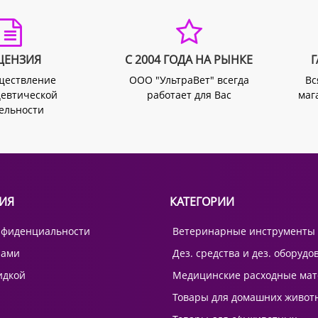
ЦЕНЗИЯ
С 2004 ГОДА НА РЫНКЕ
Г
ществление
ООО "УльтраВет" всегда
Вс
евтической
работает для Вас
маг
ельности
ИЯ
КАТЕГОРИИ
нфиденциальности
Ветеринарные инструменты
нами
Дез. средства и дез. оборудо
идкой
Медицинские расходные ма
Товары для домашних живот