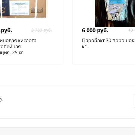
 руб.
6 000 руб.
3 789 руб.
10 
иновая кислота
Паробакт 70 порошок
копейная
кг.
ция, 25 кг
у,